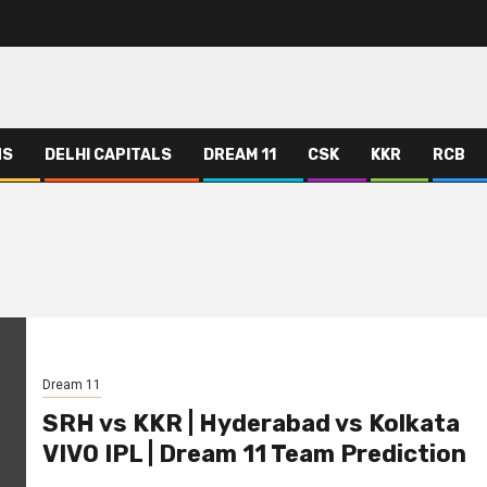
NS
DELHI CAPITALS
DREAM 11
CSK
KKR
RCB
Dream 11
SRH vs KKR | Hyderabad vs Kolkata
VIVO IPL | Dream 11 Team Prediction