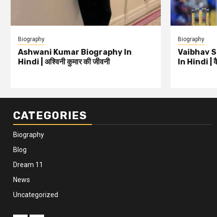
Biography
Biography
Ashwani Kumar Biography In
Vaibhav 
Hindi | अश्विनी कुमार की जीवनी
In Hindi | वै
CATEGORIES
Biography
Blog
Dream 11
News
Uncategorized