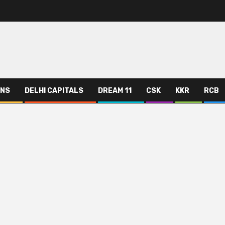
ANS
DELHI CAPITALS
DREAM 11
CSK
KKR
RCB