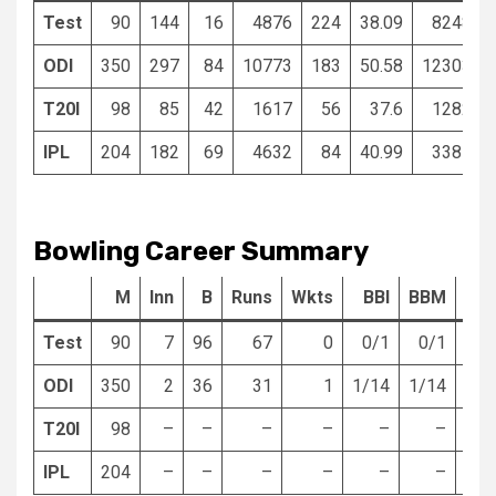
Test
90
144
16
4876
224
38.09
8248
ODI
350
297
84
10773
183
50.58
12303
T20I
98
85
42
1617
56
37.6
1282
IPL
204
182
69
4632
84
40.99
3387
Bowling Career Summary
M
Inn
B
Runs
Wkts
BBI
BBM
Eco
Test
90
7
96
67
0
0/1
0/1
4.
ODI
350
2
36
31
1
1/14
1/14
5.
T20I
98
–
–
–
–
–
–
IPL
204
–
–
–
–
–
–